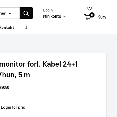
Login
rier
0
Min konto
Kurv
Kontakt
monitor forl. Kabel 24+1
/hun, 5 m
28050
Login for pris