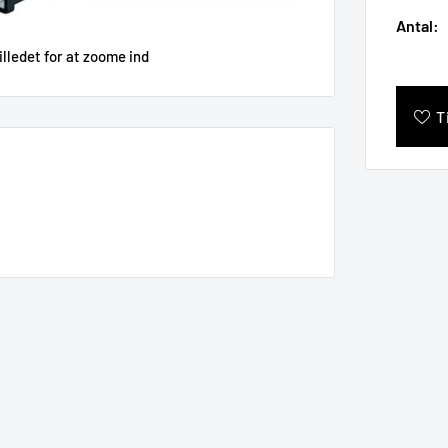
Antal:
illedet for at zoome ind
T