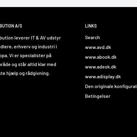
BUTION A/S
LINKS
Search
ibution leverer IT & AV udstyr
ndlere, erhverv og industri i
www.avd.dk
pa. Vi er specialister på
www.abook.dk
råde og står altid klar med
www.adesk.dk
te hjælp og rådgivning.
www.adisplay.dk
Den originale konfigura
Betingelser