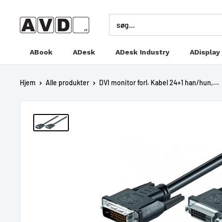
Skip
til
avdwebshop
næste
ABook
ADesk
ADesk Industry
ADisplay
Hjem
Alle produkter
DVI monitor forl. Kabel 24+1 han/hun,...