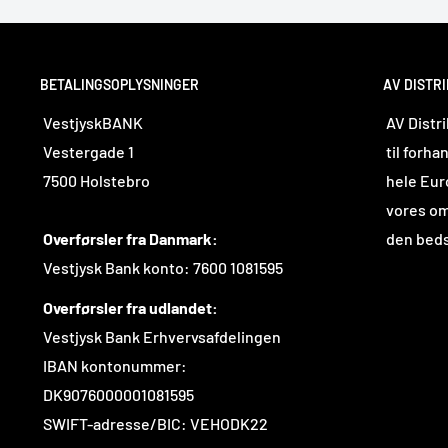
BETALINGSOPLYSNINGER
AV DISTRI
VestjyskBANK
AV Distr
Vestergade 1
til forha
7500 Holstebro
hele Euro
vores om
Overførsler fra Danmark:
den beds
Vestjysk Bank konto: 7600 1081595
Overførsler fra udlandet:
Vestjysk Bank Erhvervsafdelingen
IBAN kontonummer:
DK9076000001081595
SWIFT-adresse/BIC: VEHODK22