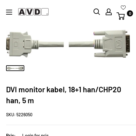
Skip
avdwebshop
til
0
næste
DVI monitor kabel, 18+1 han/CHP20
han, 5 m
SKU:
5226050
Pris:
Login for pris